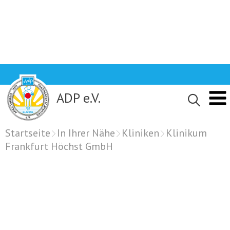
Skip
to
content
ADP e.V.
Startseite
In Ihrer Nähe
Kliniken
Klinikum
Frankfurt Höchst GmbH