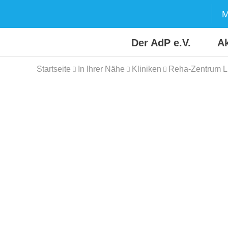
Skip
M
to
content
Der AdP e.V.
Ak
Startseite
In Ihrer Nähe
Kliniken
Reha-Zentrum 