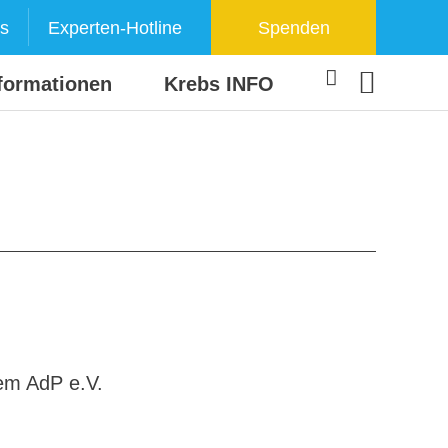
s
Experten-Hotline
Spenden
formationen
Krebs INFO
dem AdP e.V.