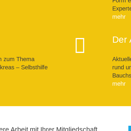
Form ei
Expert
mehr
Der 
um zum Thema
Aktuel
reas – Selbsthilfe
rund u
Bauchs
mehr
re Arbeit mit Ihrer Mitgliedschaft