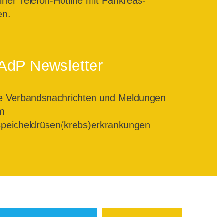
ner Telefon-Hotline mit Pankreas-
en.
AdP Newsletter
le Verbandsnachrichten und Meldungen
m
peicheldrüsen(krebs)erkrankungen