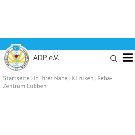
Skip
to
content
ADP e.V.
Startseite
In Ihrer Nähe
Kliniken
Reha-
Zentrum Lübben