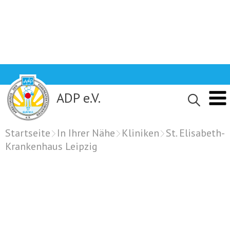
Skip
to
content
ADP e.V.
Startseite
In Ihrer Nähe
Kliniken
St. Elisabeth-
Krankenhaus Leipzig