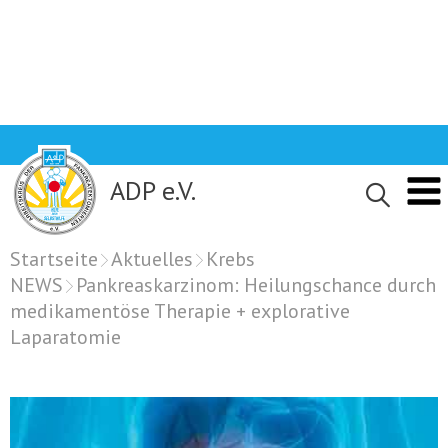
Skip
to
content
ADP e.V.
Startseite
Aktuelles
Krebs
NEWS
Pankreaskarzinom: Heilungschance durch
medikamentöse Therapie + explorative
Laparatomie