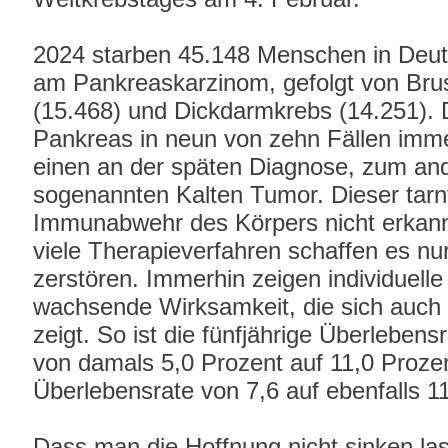
2024 starben 45.148 Menschen in Deut
am Pankreaskarzinom, gefolgt von Brus
(15.468) und Dickdarmkrebs (14.251).
Pankreas in neun von zehn Fällen immer
einen an der späten Diagnose, zum and
sogenannten Kalten Tumor. Dieser tarnt
Immunabwehr des Körpers nicht erkann
viele Therapieverfahren schaffen es n
zerstören. Immerhin zeigen individuel
wachsende Wirksamkeit, die sich auch 
zeigt. So ist die fünfjährige Überleben
von damals 5,0 Prozent auf 11,0 Prozen
Überlebensrate von 7,6 auf ebenfalls 1
Dass man die Hoffnung nicht sinken lass