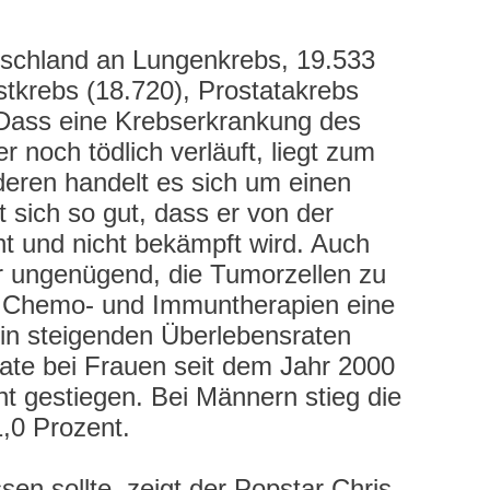
schland an Lungenkrebs, 19.533
tkrebs (18.720), Prostatakrebs
 Dass eine Krebserkrankung des
 noch tödlich verläuft, liegt zum
eren handelt es sich um einen
 sich so gut, dass er von der
t und nicht bekämpft wird. Auch
ur ungenügend, die Tumorzellen zu
le Chemo- und Immuntherapien eine
in steigenden Überlebensraten
srate bei Frauen seit dem Jahr 2000
t gestiegen. Bei Männern stieg die
1,0 Prozent.
en sollte, zeigt der Popstar Chris