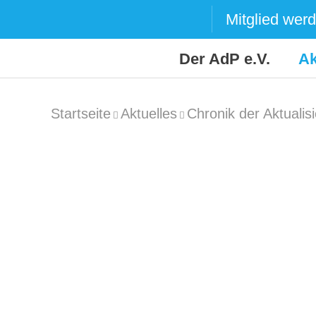
Skip
Mitglied wer
to
content
Der AdP e.V.
Ak
Startseite
Aktuelles
Chronik der Aktualis