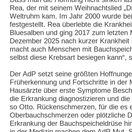
Rea, der mit seinem Weihnachtslied „D
Weltruhm kam. Im Jahr 2000 wurde be
festgestellt. Rea überlebte die Krankhe
Bluesalben und ging 2017 zum letzten 
Dezember 2025 nach kurzer Krankheit i
macht auch Menschen mit Bauchspeich
selbst diese Krebsart besiegen kann“, s
Der AdP setzt seine größten Hoffnunge
Früherkennung und Fortschritte in der 
Hausärzte über erste Symptome Besch
die Erkrankung diagnostizieren und di
so Otto. Rückenschmerzen, für die es ei
Oberbauchschmerzen oder plötzliche D
Erkrankung der Bauchspeicheldrüse hin
in der Medizin machen dem AdP Mut. So