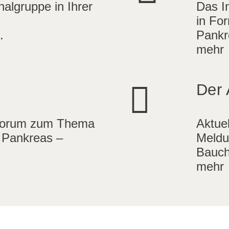
algruppe in Ihrer
Das I
in For
.
Pankr
mehr
Der 
Forum zum Thema
Aktue
 Pankreas –
Meldu
Bauch
mehr