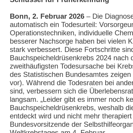
Bonn, 2. Februar 2026
– Die Diagnose
automatisch ein Todesurteil: Vorsorge
Operationstechniken, individuelle Che
besserer Nachsorge haben bei vielen K
stark verbessert. Diese Fortschritte si
Bauchspeicheldrüsenkrebs 2024 nach 
zweithäufigsten Todesursache bei Krebs
des Statistischen Bundesamtes zeigen (
vor). Während die Todesraten bei ande
sind, verbessern sich die Überlebensr
langsam. „Leider gibt es immer noch ke
Bauchspeicheldrüsenkrebs, weshalb die
entdeckt wird und nicht mehr therapiert
Bundesvorsitzende der Selbsthilfeorgan
Weltkrebstages am 4. Februar.