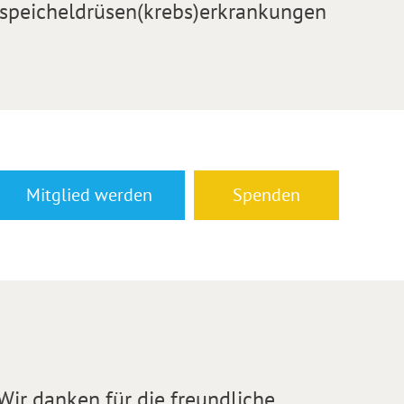
speicheldrüsen(krebs)erkrankungen
Mitglied werden
Spenden
Wir danken für die freundliche