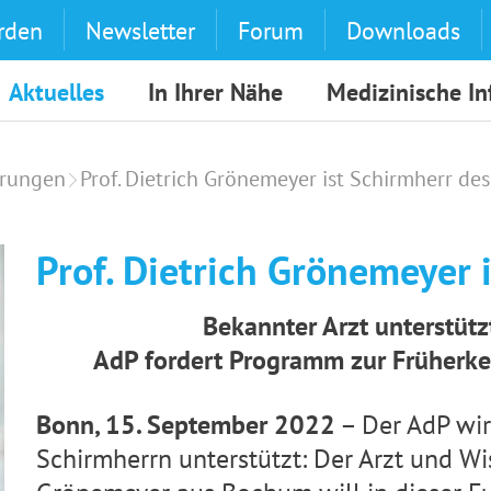
rden
Newsletter
Forum
Downloads
Aktuelles
In Ihrer Nähe
Medizinische I
erungen
Prof. Dietrich Grönemeyer ist Schirmherr de
Prof. Dietrich Grönemeyer 
B
ekannter Arzt unterstüt
AdP fordert Programm zur Früherk
Bonn, 15. September 2022
– Der AdP wir
Schirmherrn unterstützt: Der Arzt und Wis