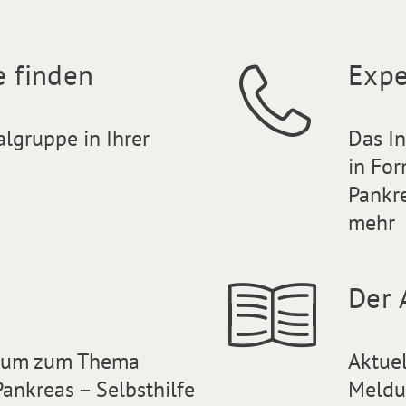
e finden
Expe
algruppe in Ihrer
Das I
in For
Pankr
mehr
Der 
orum zum Thema
Aktue
ankreas – Selbsthilfe
Meldu