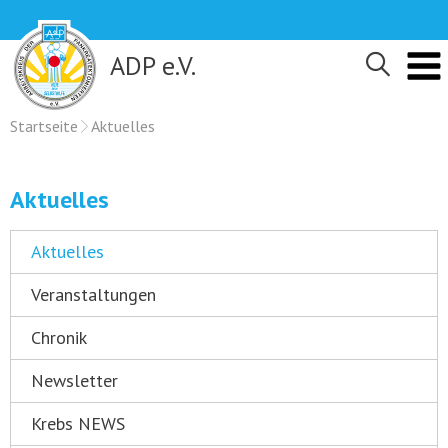
Skip
to
content
ADP e.V.
Startseite
Aktuelles
Aktuelles
Aktuelles
Veranstaltungen
Chronik
Newsletter
Krebs NEWS