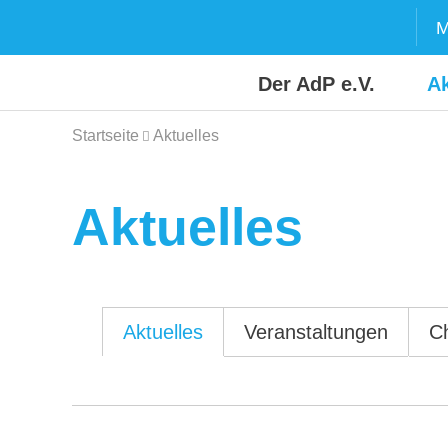
Skip
M
to
content
Der AdP e.V.
Ak
Startseite
Aktuelles
Aktuelles
Aktuelles
Veranstaltungen
C