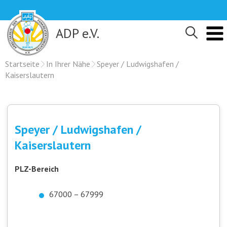
Skip
to
content
ADP e.V.
Startseite
In Ihrer Nähe
Speyer / Ludwigshafen /
Kaiserslautern
Speyer / Ludwigshafen /
Kaiserslautern
PLZ-Bereich
67000 – 67999