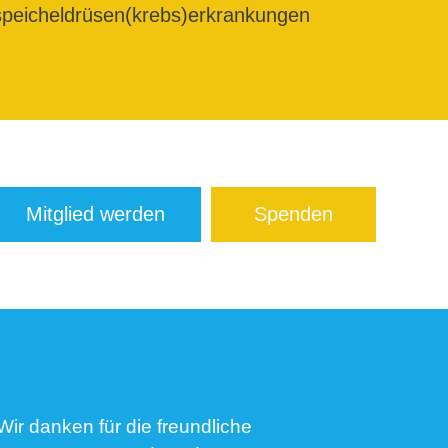
peicheldrüsen(krebs)erkrankungen
Mitglied werden
Spenden
Wir danken für die freundliche