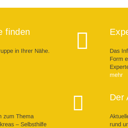
e finden
Expe
ruppe in Ihrer Nähe.
Das In
Form ei
Expert
mehr
Der 
um zum Thema
Aktuel
reas – Selbsthilfe
rund u