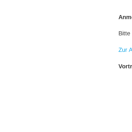
Anm
Bitte
Zur 
Vort