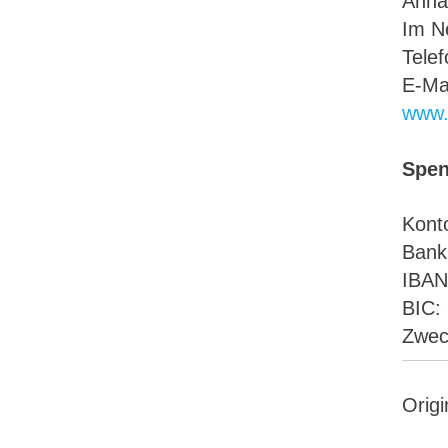
Anna
Im N
Tele
E-Ma
www.
Spe
Kont
Bank
IBAN
BIC:
Zwec
Origi