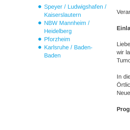
Speyer / Ludwigshafen /
Veran
Kaiserslautern
NBW Mannheim /
Einl
Heidelberg
Pforzheim
Liebe
Karlsruhe / Baden-
wir l
Baden
Tumo
In di
Örtli
Neuen
Pro