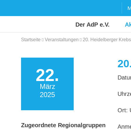
Skip
M
to
content
Der AdP e.V.
Ak
Startseite
Veranstaltungen
20. Heidelberger Krebs
20
22.
Datu
März
2025
Uhrze
Ort: 
Zugeordnete Regionalgruppen
Anme