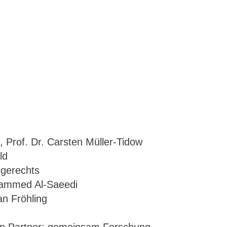
, Prof. Dr. Carsten Müller-Tidow
ld
ngerechts
hammed Al-Saeedi
an Fröhling
en Partner: gemeinsam Forschung