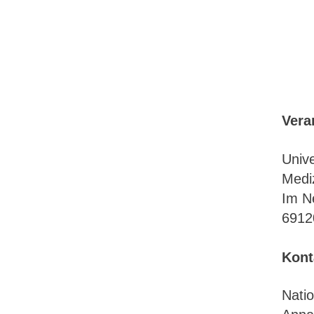
Vera
Unive
Mediz
Im N
6912
Kont
Nati