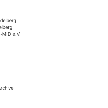
delberg
elberg
d-MID e.V.
rchive