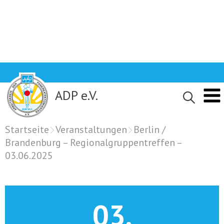
Skip
to
content
ADP e.V.
Startseite
Veranstaltungen
Berlin /
Brandenburg – Regionalgruppentreffen –
03.06.2025
03.