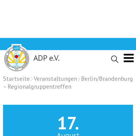
Skip
to
content
ADP e.V.
Startseite
Veranstaltungen
Berlin/Brandenburg
– Regionalgruppentreffen
17.
August