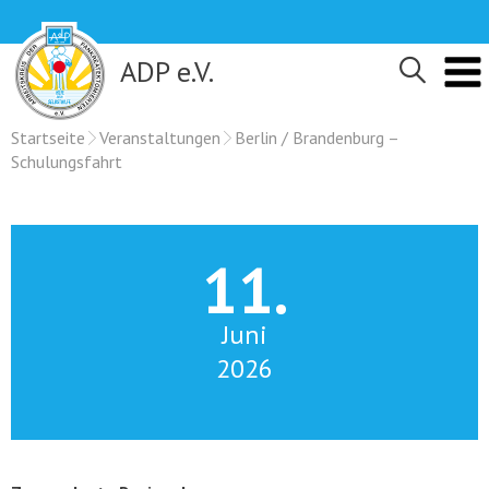
Skip
to
content
ADP e.V.
Startseite
Veranstaltungen
Berlin / Brandenburg –
Schulungsfahrt
11.
Juni
2026