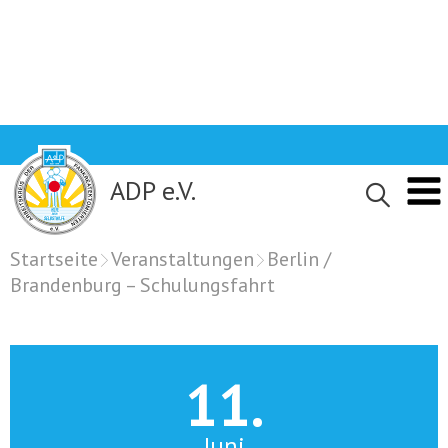
Skip
to
content
ADP e.V.
Startseite
Veranstaltungen
Berlin /
Brandenburg – Schulungsfahrt
11.
Juni