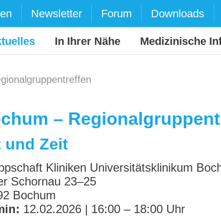
den
Newsletter
Forum
Downloads
tuelles
In Ihrer Nähe
Medizinische In
ionalgruppentreffen
chum – Regionalgruppent
 und Zeit
pschaft Kliniken Universitätsklinikum Bo
er Schornau 23–25
92 Bochum
min:
12.02.2026 | 16:00 – 18:00 Uhr