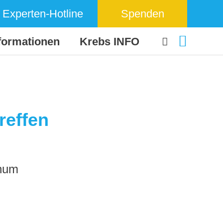
Experten-Hotline
Spenden
formationen
Krebs INFO
reffen
chum