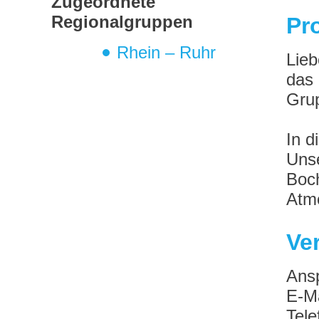
Zugeordnete
Regionalgruppen
Pr
Rhein – Ruhr
Lieb
das 
Grup
In d
Unse
Boch
Atm
Ve
Ans
E-M
Tele