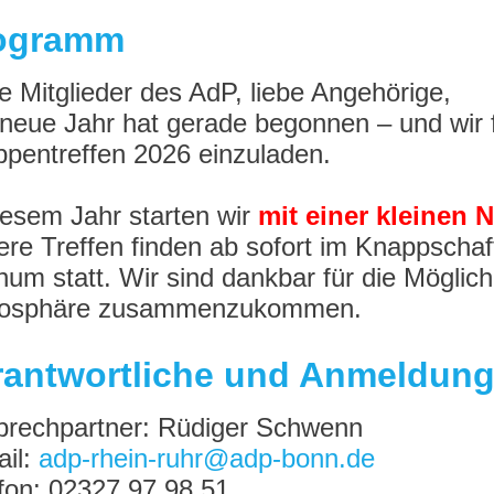
ogramm
e Mitglieder des AdP, liebe Angehörige,
neue Jahr hat gerade begonnen – und wir 
pentreffen 2026 einzuladen.
iesem Jahr starten wir
mit einer kleinen 
re Treffen finden ab sofort im Knappschaft
um statt. Wir sind dankbar für die Möglich
osphäre zusammenzukommen.
rantwortliche und Anmeldun
prechpartner: Rüdiger Schwenn
ail:
adp-rhein-ruhr@adp-bonn.de
fon: 02327 97 98 51