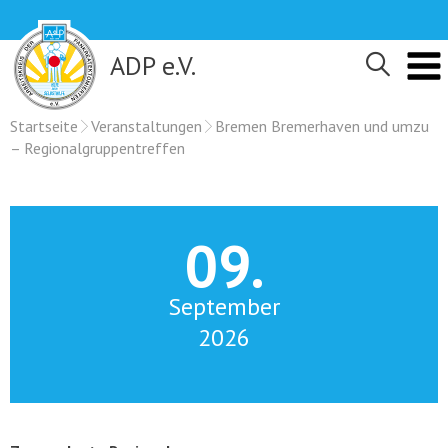
Skip
to
content
ADP e.V.
Startseite
Veranstaltungen
Bremen Bremerhaven und umzu
– Regionalgruppentreffen
09.
September
2026