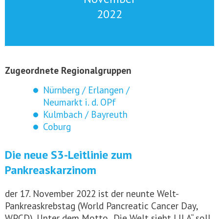
2022
Zugeordnete Regionalgruppen
Nürnberg / Erlangen /
Neumarkt i. d. OPf
Kulmbach / Bayreuth
Coburg
Die neue S3-Leitlinie zum
Pankreaskarzinom
der 17. November 2022 ist der neunte Welt-
Pankreaskrebstag (World Pancreatic Cancer Day,
WPCD). Unter dem Motto „Die Welt sieht LILA“ soll