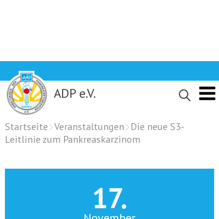
Skip
to
content
ADP e.V.
Startseite
Veranstaltungen
Die neue S3-
Leitlinie zum Pankreaskarzinom
17.
November