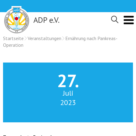
Skip
to
content
ADP e.V.
Startseite
Veranstaltungen
Ernährung nach Pankreas-
Operation
27.
Juli
2023