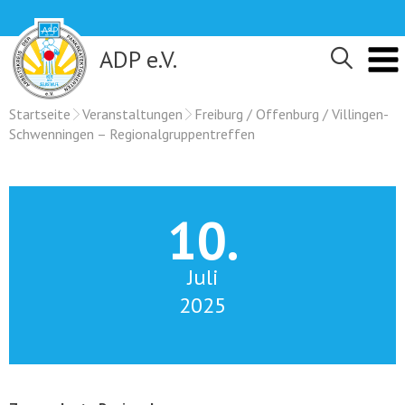
Skip
to
content
ADP e.V.
Startseite
Veranstaltungen
Freiburg / Offenburg / Villingen-
Schwenningen – Regionalgruppentreffen
10.
Juli
2025