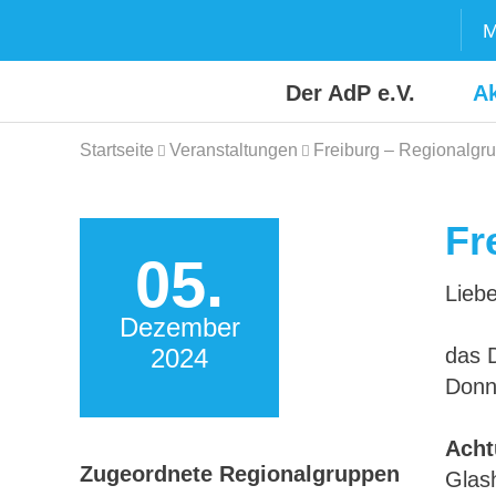
Skip
M
to
content
Der AdP e.V.
Ak
Startseite
Veranstaltungen
Freiburg – Regionalgru
Fr
05.
Liebe
Dezember
2024
das 
Donn
Acht
Zugeordnete Regionalgruppen
Glas