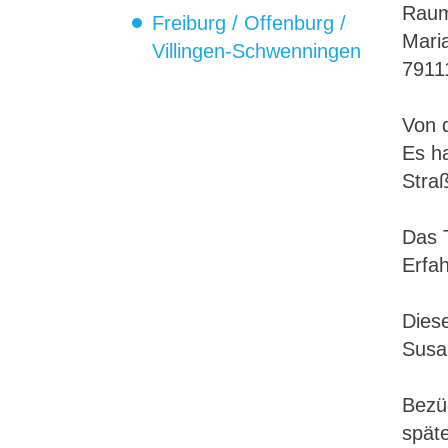
Raum
Freiburg / Offenburg /
Maria
Villingen-Schwenningen
79111
Von d
Es h
Straß
Das 
Erfa
Diese
Susan
Bezüg
spät