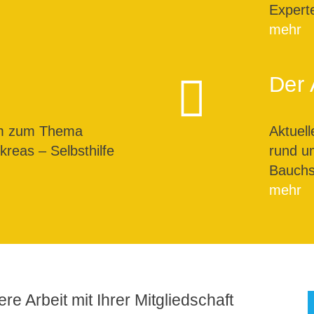
Expert
mehr
Der 
um zum Thema
Aktuel
reas – Selbsthilfe
rund u
Bauchs
mehr
re Arbeit mit Ihrer Mitgliedschaft