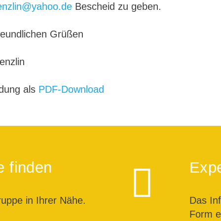
enzlin@yahoo.de
Bescheid zu geben.
freundlichen Grüßen
enzlin
adung als
PDF-Download
e finden
Expe
ruppe in Ihrer Nähe.
Das In
Form ei