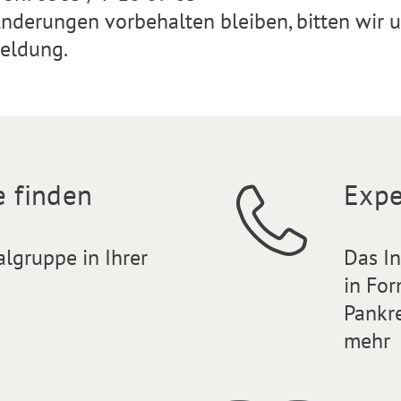
nderungen vorbehalten bleiben, bitten wir 
eldung.
e finden
Expe
algruppe in Ihrer
Das I
in For
Pankr
mehr