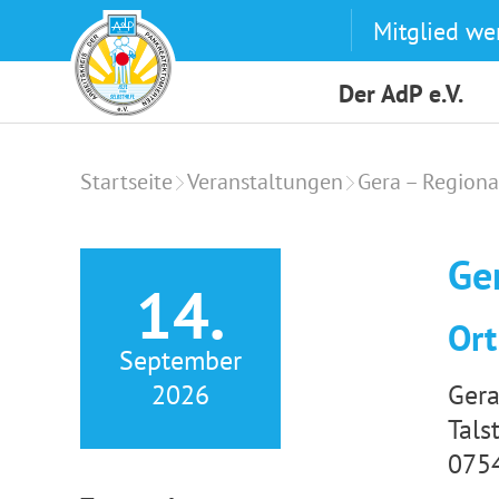
Skip
Mitglied we
to
content
Der AdP e.V.
Startseite
Veranstaltungen
Gera – Regiona
Ge
14.
Ort
September
2026
Gera
Tals
075