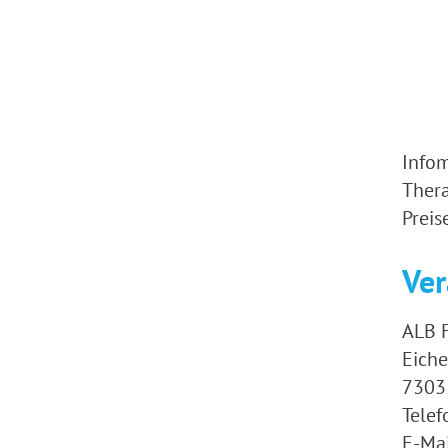
Infom
Thera
Preis
Ver
ALB 
Eiche
7303
Telef
E-Mai