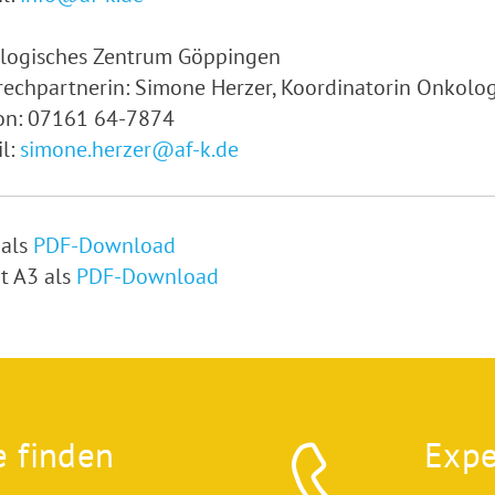
logisches Zentrum Göppingen
echpartnerin: Simone Herzer, Koordinatorin Onkolo
fon: 07161 64-7874
l:
simone.herzer@af-k.de
 als
PDF-Download
t A3 als
PDF-Download
e finden
Expe