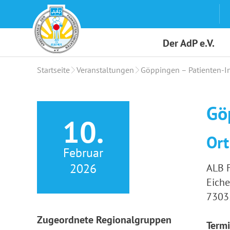
Skip
to
content
Der AdP e.V.
Startseite
Veranstaltungen
Göppingen – Patienten-I
Gö
10.
Ort
Februar
2026
ALB 
Eiche
7303
Zugeordnete Regionalgruppen
Termi