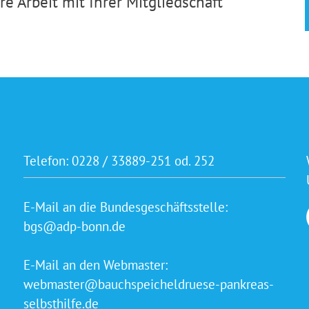
e Arbeit mit Ihrer Mitgliedschaft
Telefon:
0228 / 33889-251 od. 252
E-Mail an die Bundesgeschäftsstelle:
bgs@adp-bonn.de
E-Mail an den Webmaster:
webmaster@bauchspeicheldruese-pankreas-
selbsthilfe.de