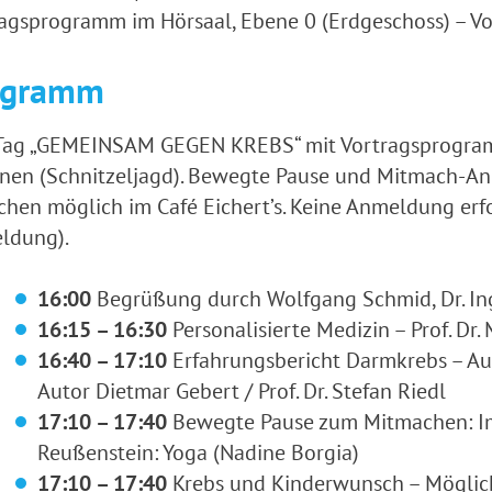
agsprogramm im Hörsaal, Ebene 0 (Erdgeschoss) – Vo
ogramm
-Tag „GEMEINSAM GEGEN KREBS“ mit Vortragsprogram
nen (Schnitzeljagd). Bewegte Pause und Mitmach-Ang
hen möglich im Café Eichert’s. Keine Anmeldung erf
ldung).
16:00
Begrüßung durch Wolfgang Schmid, Dr. Ing
16:15 – 16:30
Personalisierte Medizin – Prof. Dr
16:40 – 17:10
Erfahrungsbericht Darmkrebs – Au
Autor Dietmar Gebert / Prof. Dr. Stefan Riedl
17:10 – 17:40
Bewegte Pause zum Mitmachen: Im 
Reußenstein: Yoga (Nadine Borgia)
17:10 – 17:40
Krebs und Kinderwunsch – Möglichke