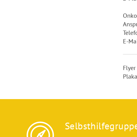
Onko
Anspr
Tele
E-Mai
Flyer
Plaka
Selbsthilfegrupp