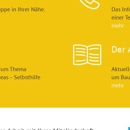
ppe in Ihrer Nähe.
Das In
einer T
mehr
Der 
 zum Thema
Aktuel
as – Selbsthilfe
um Bau
mehr