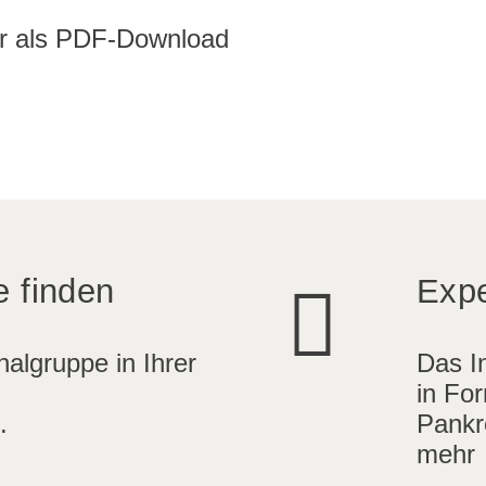
er als PDF-Download
e finden
Expe
algruppe in Ihrer
Das I
in For
.
Pankr
mehr