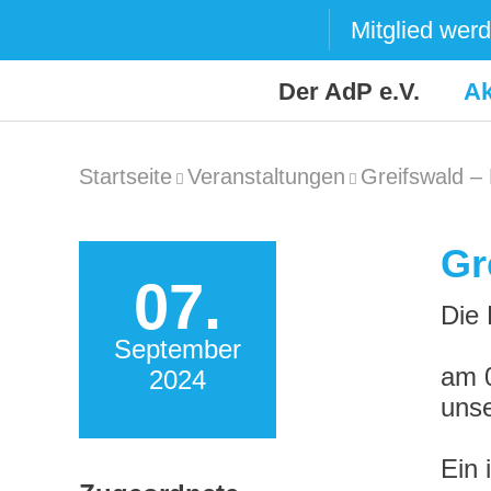
Skip
Mitglied wer
to
content
Der AdP e.V.
Ak
Startseite
Veranstaltungen
Greifswald –
Gr
07.
Die 
September
am 0
2024
unse
Ein 