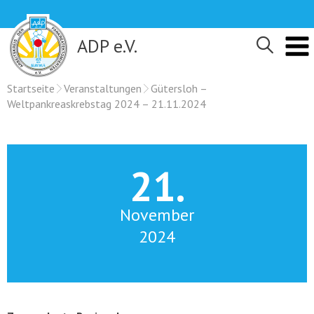
Skip
to
content
ADP e.V.
Startseite
Veranstaltungen
Gütersloh –
Weltpankreaskrebstag 2024 – 21.11.2024
21.
November
2024