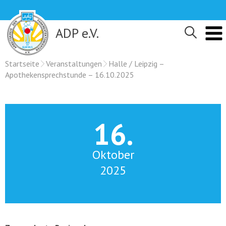
Skip
to
content
ADP e.V.
Startseite
Veranstaltungen
Halle / Leipzig –
Apothekensprechstunde – 16.10.2025
16.
Oktober
2025