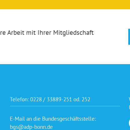
e Arbeit mit Ihrer Mitgliedschaft
Telefon:
0228 / 33889-251 od. 252
E-Mail an die Bundesgeschäftsstelle:
bgs@adp-bonn.de