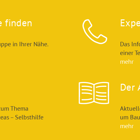
e finden
Expe
ppe in Ihrer Nähe.
Das In
einer T
mehr
Der 
 zum Thema
Aktuel
as – Selbsthilfe
um Bau
mehr