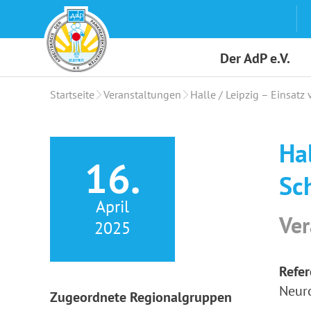
Skip
to
content
Der AdP e.V.
Startseite
Veranstaltungen
Halle / Leipzig – Einsat
Ha
16.
Sc
April
Ver
2025
Refer
Neur
Zugeordnete Regionalgruppen