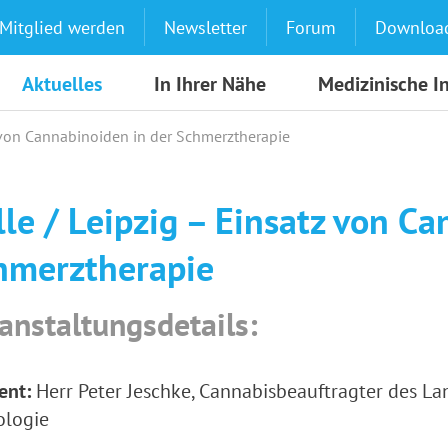
Mitglied werden
Newsletter
Forum
Downloa
Aktuelles
In Ihrer Nähe
Medizinische I
z von Cannabinoiden in der Schmerztherapie
lle / Leipzig – Einsatz von C
hmerztherapie
anstaltungsdetails:
ent:
Herr Peter Jeschke, Cannabisbeauftragter des La
ologie