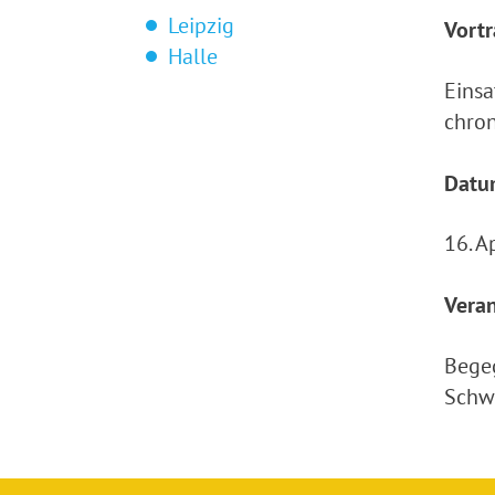
Leipzig
Vort
Halle
Einsa
chron
Datu
16. A
Veran
Begeg
Schw