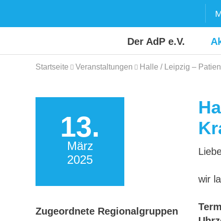
Skip
M
to
content
Der AdP e.V.
Ak
Startseite
Veranstaltungen
Halle / Leipzig – Pati
Ha
13.
Kr
März
Liebe
2025
wir l
Term
Zugeordnete Regionalgruppen
Uhrz