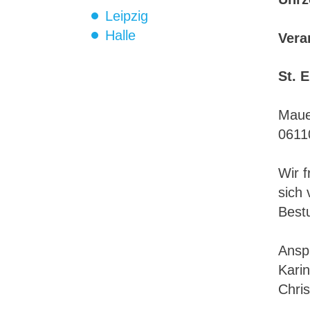
Leipzig
Halle
Vera
St. 
Maue
06110
Wir f
sich 
Best
Ansp
Karin
Chri