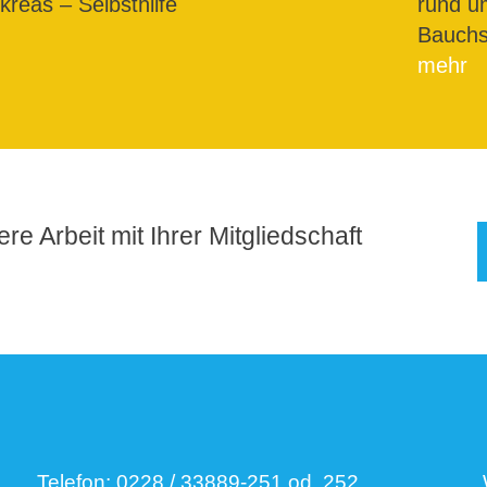
reas – Selbsthilfe
rund u
Bauchs
mehr
re Arbeit mit Ihrer Mitgliedschaft
Telefon:
0228 / 33889-251 od. 252