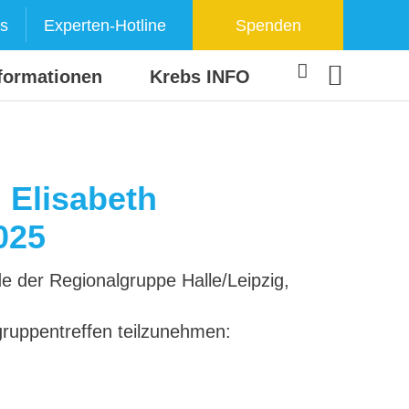
s
Experten-Hotline
Spenden
formationen
Krebs INFO
g Elisabeth
025
de der Regionalgruppe Halle/Leipzig,
lgruppentreffen teilzunehmen: