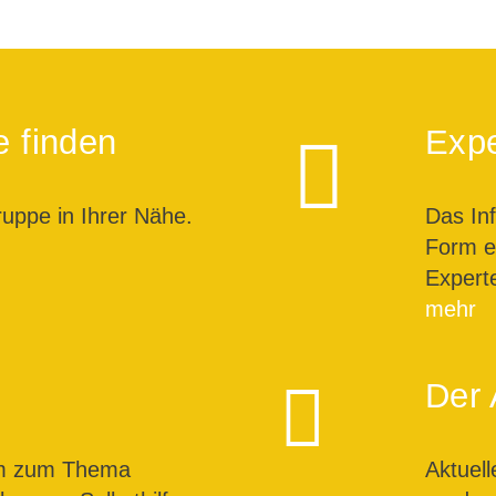
e finden
Expe
ruppe in Ihrer Nähe.
Das In
Form ei
Expert
mehr
Der 
um zum Thema
Aktuel