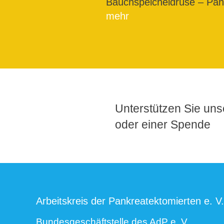
Bauchspeicheldrüse – Pank
mehr
Unterstützen Sie unse
oder einer Spende
Arbeitskreis der Pankreatektomierten e. V.
Bundesgeschäftstelle des AdP e. V.