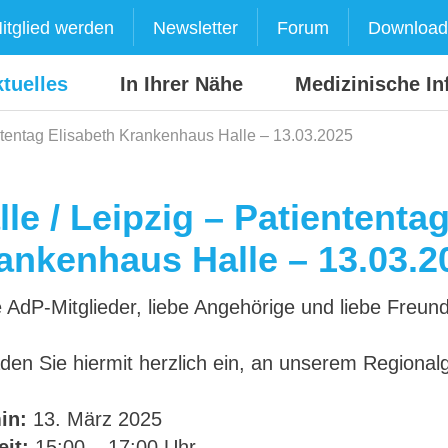
itglied werden
Newsletter
Forum
Download
tuelles
In Ihrer Nähe
Medizinische In
ententag Elisabeth Krankenhaus Halle – 13.03.2025
lle / Leipzig – Patiententa
ankenhaus Halle – 13.03.2
 AdP-Mitglieder, liebe Angehörige und liebe Freun
aden Sie hiermit herzlich ein, an unserem Regiona
in:
13. März 2025
eit:
15:00 – 17:00 Uhr