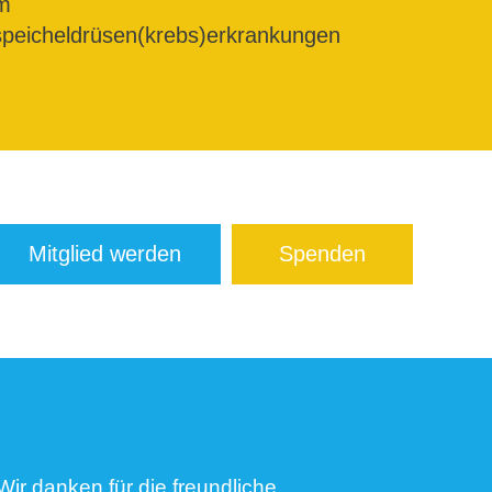
m
peicheldrüsen(krebs)erkrankungen
Mitglied werden
Spenden
Wir danken für die freundliche