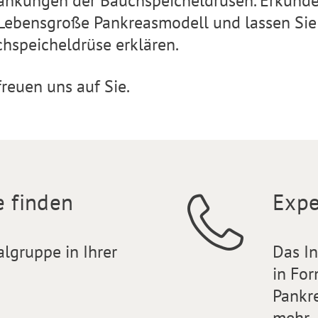
ankungen der Bauchspeicheldrüsen. Erkund
Lebensgroße Pankreasmodell und lassen Sie 
hspeicheldrüse erklären.
freuen uns auf Sie.
e finden
Expe
algruppe in Ihrer
Das I
in For
Pankr
mehr