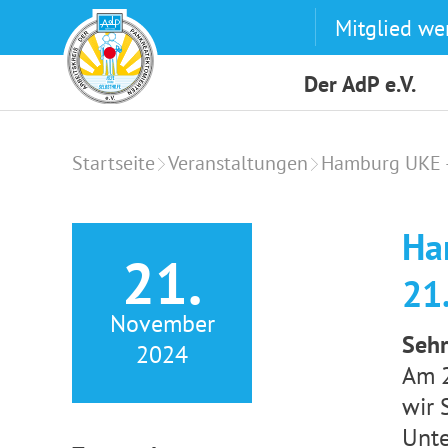
Skip
Mitglied we
to
content
Der AdP e.V.
Startseite
Veranstaltungen
Hamburg UKE –
Ha
21.
21
November
Sehr
2024
Am 2
wir 
Unte