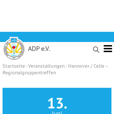
Skip
to
content
ADP e.V.
Startseite
Veranstaltungen
Hannover / Celle –
Regionalgruppentreffen
13.
Juni