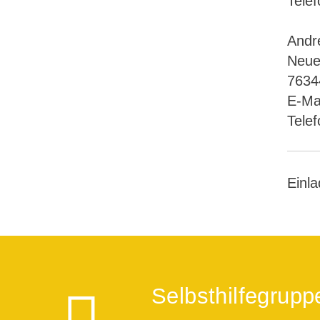
Tele
Andr
Neue
7634
E-Ma
Tele
Einl
Selbsthilfegrupp