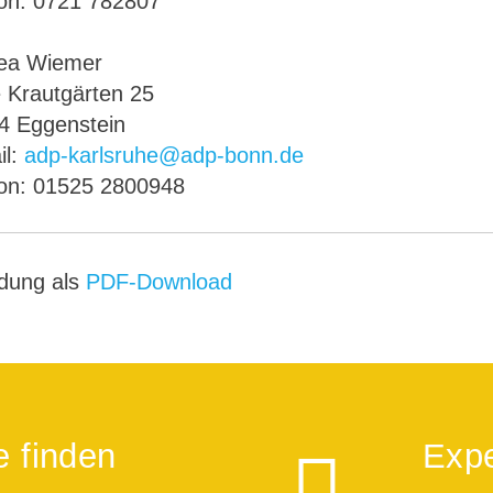
fon: 0721 782807
ea Wiemer
 Krautgärten 25
4 Eggenstein
il:
adp-karlsruhe@adp-bonn.de
fon: 01525 2800948
adung als
PDF-Download
e finden
Expe