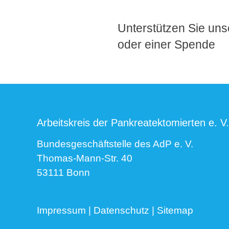
Unterstützen Sie unse
oder einer Spende
Arbeitskreis der Pankreatektomierten e. V.
Bundesgeschäftstelle des AdP e. V.
Thomas-Mann-Str. 40
53111 Bonn
Impressum
|
Datenschutz
|
Sitemap