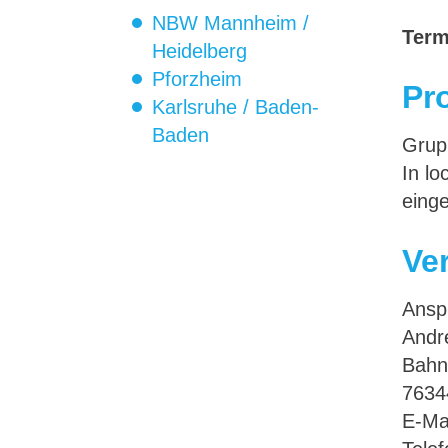
NBW Mannheim /
Term
Heidelberg
Pforzheim
Pr
Karlsruhe / Baden-
Baden
Grup
In lo
eing
Ve
Ansp
Andr
Bahn
7634
E-Ma