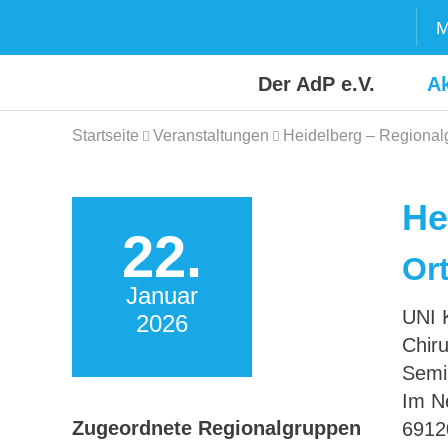
Skip
M
to
content
Der AdP e.V.
Ak
Startseite
Veranstaltungen
Heidelberg – Regional
He
22.
Ort
Januar
UNI K
2026
Chiru
Semi
Im N
Zugeordnete Regionalgruppen
6912