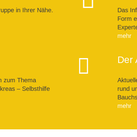
ruppe in Ihrer Nähe.
Das In
Form ei
Expert
mehr
Der 
um zum Thema
Aktuel
reas – Selbsthilfe
rund u
Bauchs
mehr