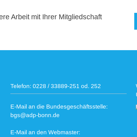
re Arbeit mit Ihrer Mitgliedschaft
Telefon:
0228 / 33889-251 od. 252
E-Mail an die Bundesgeschäftsstelle:
bgs@adp-bonn.de
E-Mail an den Webmaster: