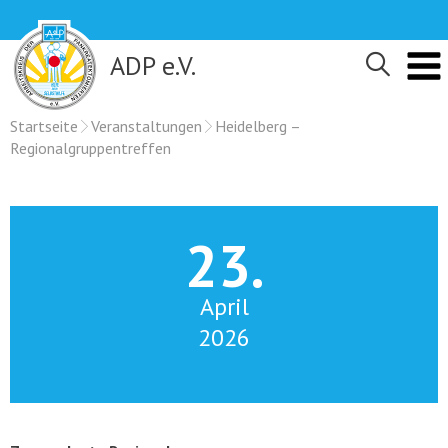
Skip
to
content
ADP e.V.
Startseite
Veranstaltungen
Heidelberg –
Regionalgruppentreffen
23.
April
2026