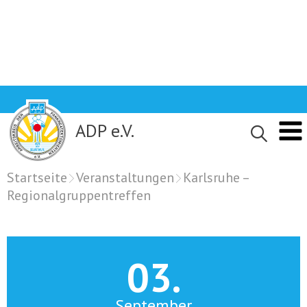
Skip
to
content
ADP e.V.
Startseite
Veranstaltungen
Karlsruhe –
Regionalgruppentreffen
03.
September