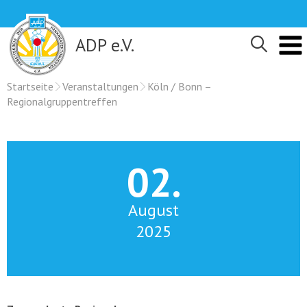
Skip
to
content
ADP e.V.
Startseite
Veranstaltungen
Köln / Bonn –
Regionalgruppentreffen
02.
August
2025