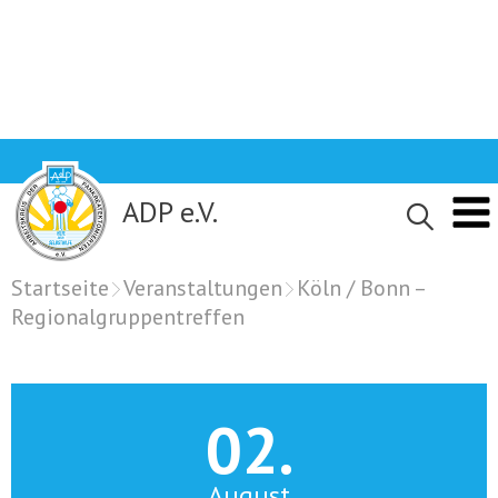
Skip
to
content
ADP e.V.
Startseite
Veranstaltungen
Köln / Bonn –
Regionalgruppentreffen
02.
August