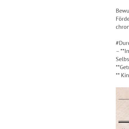
Bewu
Förde
chron
#Dur
– **I
Selb
**Get
** Ki