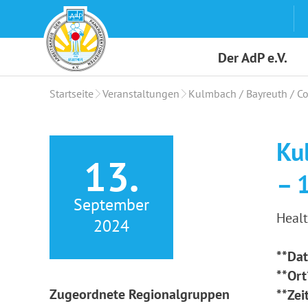
Skip
to
content
Der AdP e.V.
Startseite
Veranstaltungen
Kulmbach / Bayreuth / C
Ku
13.
– 
September
Heal
2024
**Da
**Ort
Zugeordnete Regionalgruppen
**Zeit