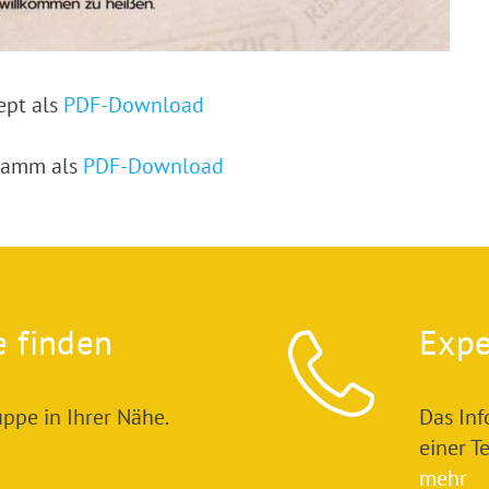
ept als
PDF-Download
ramm als
PDF-Download
e finden
Expe
ppe in Ihrer Nähe.
Das In
einer T
mehr