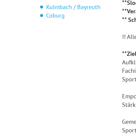
**Slo
Kulmbach / Bayreuth
**Ver
Coburg
** Sc
!! Al
**Zie
Aufkl
Fachi
Spor
Empo
Stärk
Geme
Sport