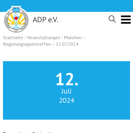
Skip
to
content
ADP e.V.
Startseite
Veranstaltungen
München –
Regionalgruppentreffen – 12.07.2024
12.
Juli
2024