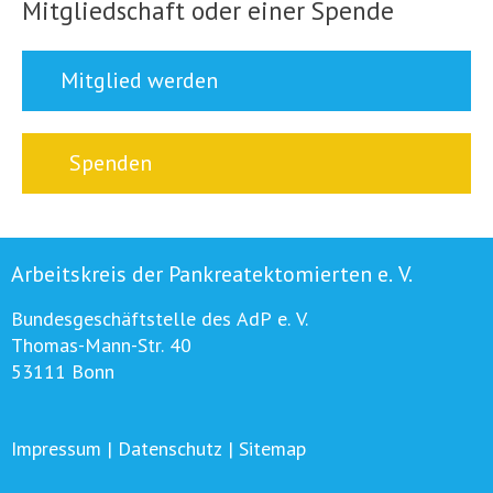
Mitgliedschaft oder einer Spende
Mitglied werden
Spenden
Arbeitskreis der Pankreatektomierten e. V.
Bundesgeschäftstelle des AdP e. V.
Thomas-Mann-Str. 40
53111 Bonn
Impressum
|
Datenschutz
|
Sitemap