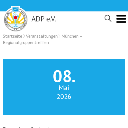
Skip
to
content
ADP e.V.
Startseite
Veranstaltungen
München –
Regionalgruppentreffen
08.
Mai
2026