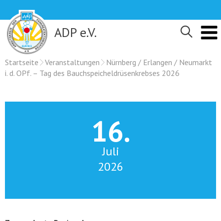
Skip
to
content
ADP e.V.
Startseite
Veranstaltungen
Nürnberg / Erlangen / Neumarkt
i. d. OPf. – Tag des Bauchspeicheldrüsenkrebses 2026
16.
Juli
2026