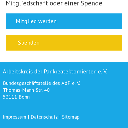
Mitgliedschaft oder einer Spende
Mitglied werden
Spenden
Arbeitskreis der Pankreatektomierten e. V.
Bundesgeschäftstelle des AdP e. V.
Thomas-Mann-Str. 40
53111 Bonn
Impressum
|
Datenschutz
|
Sitemap