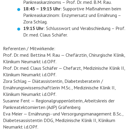
Pankreaskarzinoms – Prof. Dr. med. B.M. Rau.
18:45 – 19:15 Uhr
: Supportive Maßnahmen beim
Pankreaskarzinom: Enzymersatz und Ernährung –
Zora Schlag.
19:15 Uhr
: Schlusswort und Verabschiedung – Prof.
Dr. med. Claus Schäfer.
Referenten / Mitwirkende:
Prof. Dr. med. Bettina M. Rau — Chefärztin, Chirurgische Klinik,
Klinikum Neumarkt i.d.OPf.
Prof. Dr. med. Claus Schäfer — Chefarzt, Medizinische Klinik II,
Klinikum Neumarkt i.d.OPf.
Zora Schlag — Diätassistentin, Diabetesberaterin /
Ernährungswissenschaftlerin M.Sc., Medizinische Klinik II,
Klinikum Neumarkt i.d.OPf.
Susanne Fent — Regionalgruppenleiterin, Arbeitskreis der
Pankreatektomierten (AdP) Gräfenberg
Eva Meier — Ernährungs- und Versorgungsmanagement B.Sc.,
Diabetesassistentin DDG, Medizinische Klinik II, Klinikum
Neumarkt i.d.OPf.