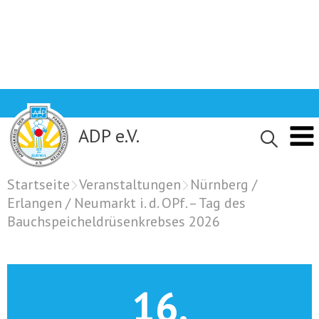
Skip
to
content
ADP e.V.
Startseite
Veranstaltungen
Nürnberg /
Erlangen / Neumarkt i. d. OPf. – Tag des
Bauchspeicheldrüsenkrebses 2026
16.