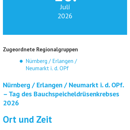
Juli
2026
Zugeordnete Regionalgruppen
Nürnberg / Erlangen /
Neumarkt i. d. OPf
Nürnberg / Erlangen / Neumarkt i. d. OPf.
– Tag des Bauchspeicheldrüsenkrebses
2026
Ort und Zeit