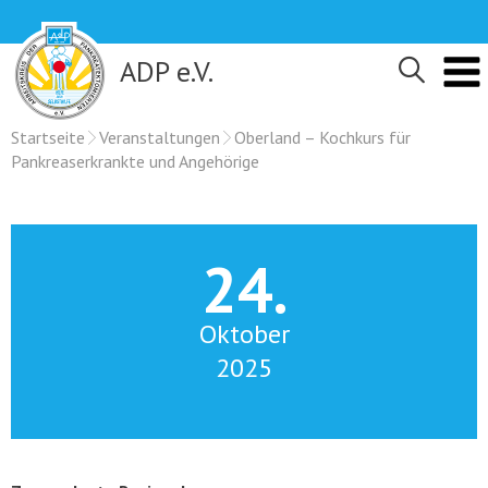
Skip
to
content
ADP e.V.
Startseite
Veranstaltungen
Oberland – Kochkurs für
Pankreaserkrankte und Angehörige
24.
Oktober
2025