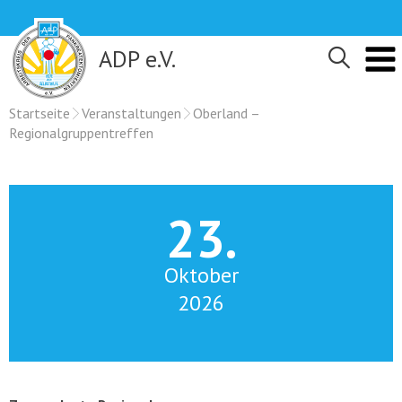
Skip
to
content
ADP e.V.
Startseite
Veranstaltungen
Oberland –
Regionalgruppentreffen
23.
Oktober
2026