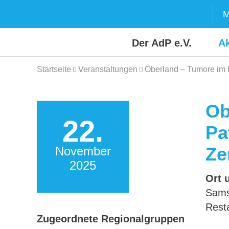
Skip
M
to
content
Der AdP e.V.
Ak
Startseite
Veranstaltungen
Oberland – Tumore im 
Ob
22.
Pa
Ze
November
2025
Ort 
Sams
Rest
Zugeordnete Regionalgruppen