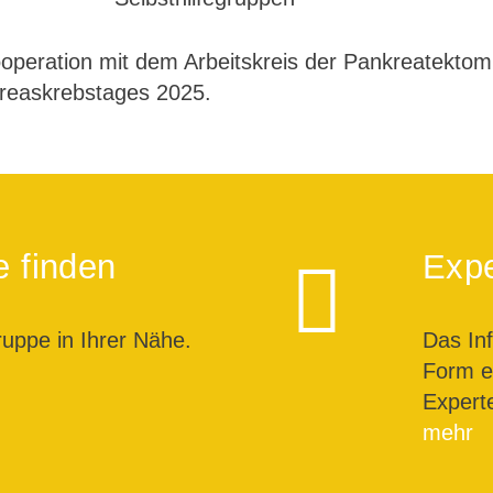
operation mit dem Arbeitskreis der Pankreatektomi
reaskrebstages 2025.
e finden
Expe
ruppe in Ihrer Nähe.
Das In
Form ei
Expert
mehr