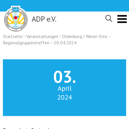
Skip
to
content
ADP e.V.
Startseite
Veranstaltungen
Oldenburg / Weser-Ems –
Regionalgruppentreffen – 03.04.2024
03.
April
2024