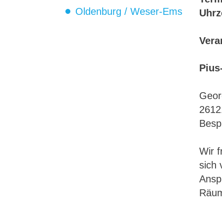
Oldenburg / Weser-Ems
Uhrz
Vera
Pius
Geor
2612
Besp
Wir f
sich 
Anspr
Räum