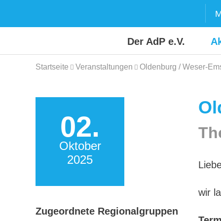
Skip
M
to
content
Der AdP e.V.
Ak
Startseite
Veranstaltungen
Oldenburg / Weser-Ems
Ol
02.
Th
Oktober
2025
Lieb
wir l
Zugeordnete Regionalgruppen
Term