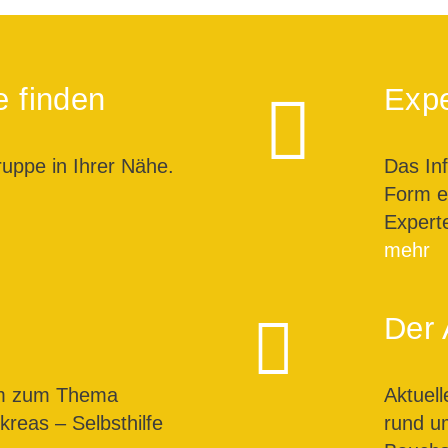
e finden
Expe
ruppe in Ihrer Nähe.
Das In
Form ei
Expert
mehr
Der 
um zum Thema
Aktuel
reas – Selbsthilfe
rund u