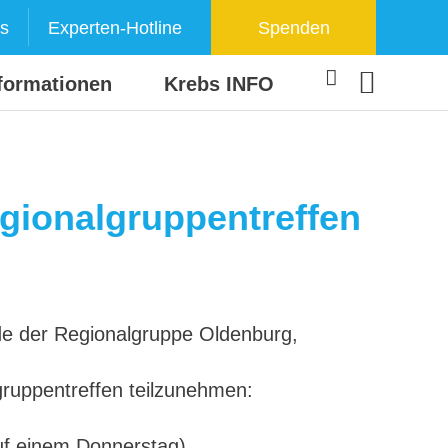
s
Experten-Hotline
Spenden
formationen
Krebs INFO
gionalgruppentreffen
nde der Regionalgruppe Oldenburg,
lgruppentreffen teilzunehmen:
uf einem Donnerstag)