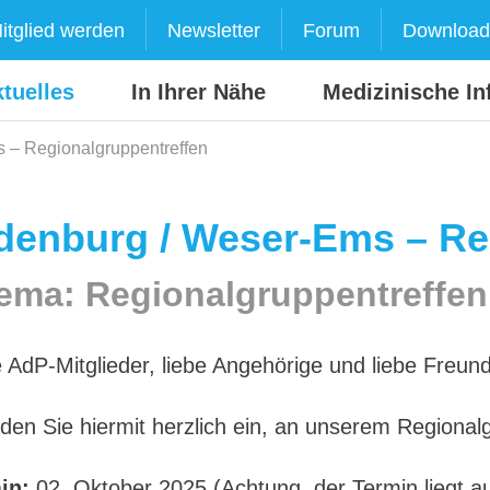
itglied werden
Newsletter
Forum
Download
tuelles
In Ihrer Nähe
Medizinische In
 – Regionalgruppentreffen
denburg / Weser-Ems – Re
ema: Regionalgruppentreffen
e AdP-Mitglieder, liebe Angehörige und liebe Freu
aden Sie hiermit herzlich ein, an unserem Regiona
in:
02. Oktober 2025 (Achtung, der Termin liegt a