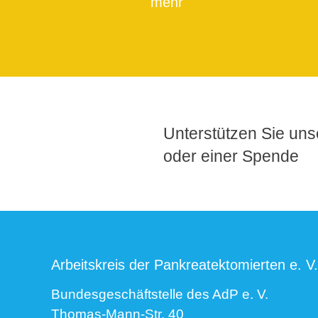
mehr
Unterstützen Sie unse
oder einer Spende
Arbeitskreis der Pankreatektomierten e. V.
Bundesgeschäftstelle des AdP e. V.
Thomas-Mann-Str. 40