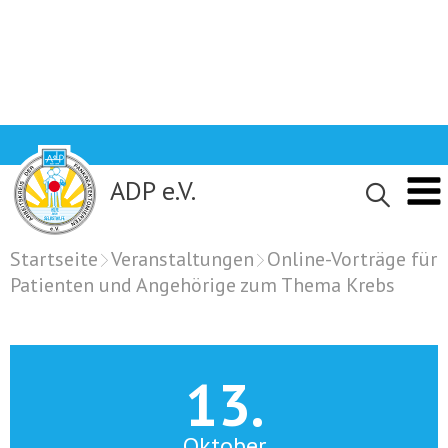
Skip
to
content
ADP e.V.
Startseite
Veranstaltungen
Online-Vorträge für
Patienten und Angehörige zum Thema Krebs
13.
Oktober