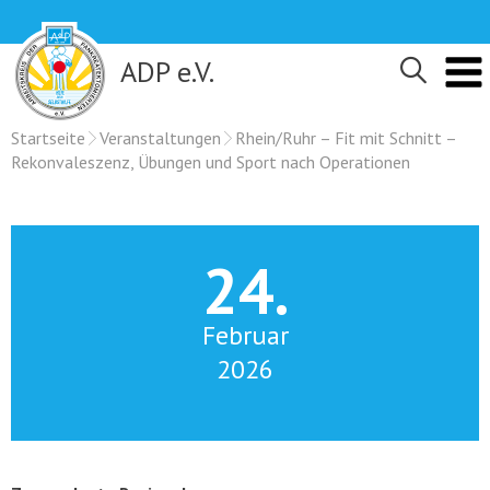
Skip
to
content
ADP e.V.
Startseite
Veranstaltungen
Rhein/Ruhr – Fit mit Schnitt –
Rekonvaleszenz, Übungen und Sport nach Operationen
24.
Februar
2026