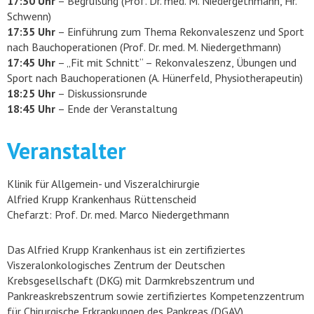
17:30 Uhr
– Begrüßung (Prof. Dr. med. M. Niedergethmann, Hr.
Schwenn)
17:35 Uhr
– Einführung zum Thema Rekonvaleszenz und Sport
nach Bauchoperationen (Prof. Dr. med. M. Niedergethmann)
17:45 Uhr
– „Fit mit Schnitt“ – Rekonvaleszenz, Übungen und
Sport nach Bauchoperationen (A. Hünerfeld, Physiotherapeutin)
18:25 Uhr
– Diskussionsrunde
18:45 Uhr
– Ende der Veranstaltung
Veranstalter
Klinik für Allgemein- und Viszeralchirurgie
Alfried Krupp Krankenhaus Rüttenscheid
Chefarzt: Prof. Dr. med. Marco Niedergethmann
Das Alfried Krupp Krankenhaus ist ein zertifiziertes
Viszeralonkologisches Zentrum der Deutschen
Krebsgesellschaft (DKG) mit Darmkrebszentrum und
Pankreaskrebszentrum sowie zertifiziertes Kompetenzzentrum
für Chirurgische Erkrankungen des Pankreas (DGAV).