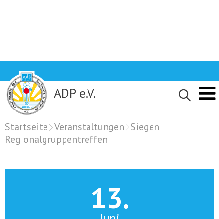
Skip
to
content
ADP e.V.
Startseite
Veranstaltungen
Siegen
Regionalgruppentreffen
13.
Juni