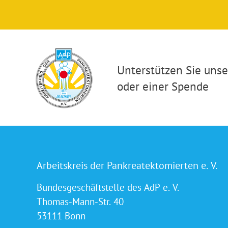
Unterstützen Sie unser
oder einer Spende
Arbeitskreis der Pankreatektomierten e. V.
Bundesgeschäftstelle des AdP e. V.
Thomas-Mann-Str. 40
53111 Bonn