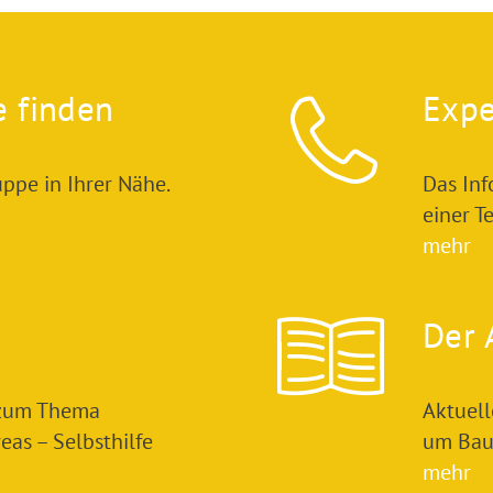
e finden
Expe
ppe in Ihrer Nähe.
Das In
einer T
mehr
Der 
 zum Thema
Aktuel
as – Selbsthilfe
um Bau
mehr