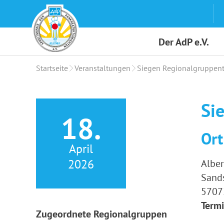
Skip
to
content
Der AdP e.V.
Startseite
Veranstaltungen
Siegen Regionalgruppent
Si
18.
Ort
April
2026
Albe
Sand
5707
Termi
Zugeordnete Regionalgruppen